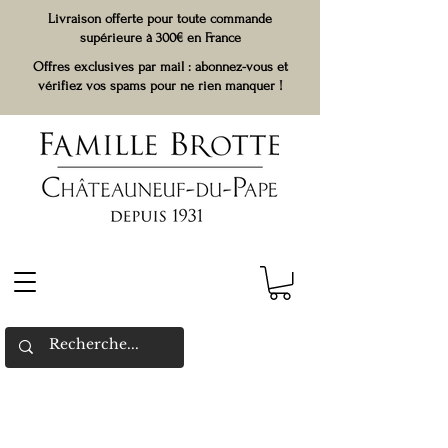
Livraison offerte pour toute commande
supérieure à 300€ en France
Offres exclusives par mail : abonnez-vous et
vérifiez vos spams pour ne rien manquer !