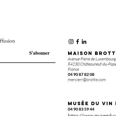
iffusion
S'abonner
MAISON BROTT
Avenue Pierre de Luxembourg
84230 Châteauneuf-du-Pap
France
04 90 87 82 08
mercierr@brotte.com
Musée du vin
04 90 83 59 44
https://www.museeduv