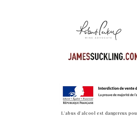
L'abus d'alcool est
dangereux
pou