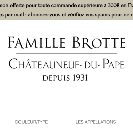
ison offerte pour toute commande supérieure à 300€ en F
ves par mail : abonnez-vous et vérifiez vos spams pour ne 
COULEUR/TYPE
LES APPELLATIONS