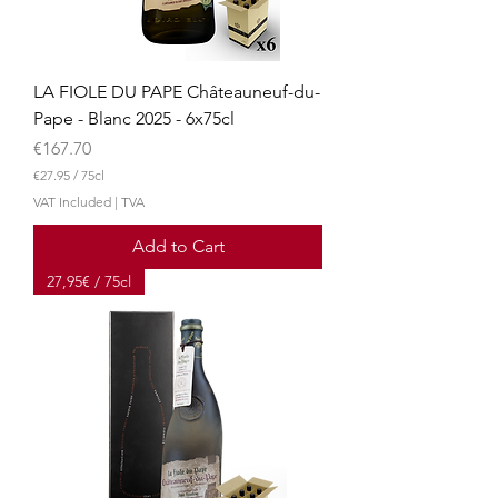
LA FIOLE DU PAPE Châteauneuf-du-
Pape - Blanc 2025 - 6x75cl
Price
€167.70
€27.95
/
75cl
€
VAT Included
|
TVA
2
7
Add to Cart
.
9
27,95€ / 75cl
5
p
e
r
7
5
C
e
n
t
i
l
i