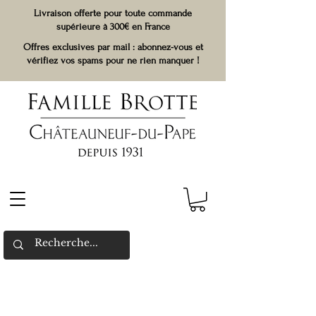
Livraison offerte pour toute commande
supérieure à 300€ en France
Offres exclusives par mail : abonnez-vous et
vérifiez vos spams pour ne rien manquer !