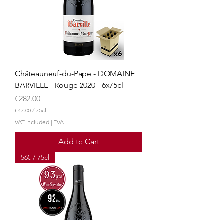
n
t
i
l
i
t
e
r
s
Châteauneuf-du-Pape - DOMAINE
BARVILLE - Rouge 2020 - 6x75cl
Price
€282.00
€47.00
/
75cl
€
VAT Included
|
TVA
4
7
Add to Cart
.
0
56€ / 75cl
0
p
e
r
7
5
C
e