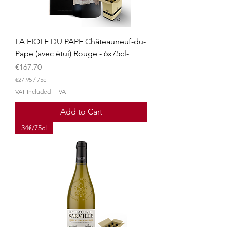
t
e
r
s
LA FIOLE DU PAPE Châteauneuf-du-
Pape (avec étui) Rouge - 6x75cl-
Price
€167.70
€27.95
/
75cl
€
VAT Included
|
TVA
2
7
Add to Cart
.
9
34€/75cl
5
p
e
r
7
5
C
e
n
t
i
l
i