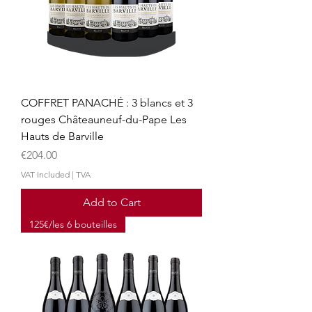
t
i
l
i
t
e
r
s
COFFRET PANACHÉ : 3 blancs et 3
rouges Châteauneuf-du-Pape Les
Hauts de Barville
Price
€204.00
VAT Included
|
TVA
Add to Cart
125€/les 6 bouteilles