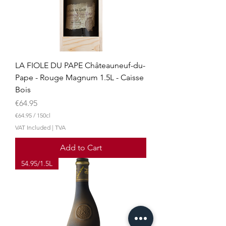
LA FIOLE DU PAPE Châteauneuf-du-
Pape - Rouge Magnum 1.5L - Caisse
Bois
Price
€64.95
€64.95
/
150cl
€
VAT Included
|
TVA
6
4
Add to Cart
.
9
54.95/1.5L
5
p
e
r
1
5
0
C