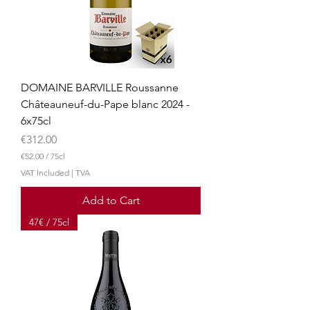
i
l
i
t
e
r
s
DOMAINE BARVILLE Roussanne
Châteauneuf-du-Pape blanc 2024 -
6x75cl
Price
€312.00
€52.00
/
75cl
€
VAT Included
|
TVA
5
2
Add to Cart
.
0
47€ / 75cl
0
p
e
r
7
5
C
e