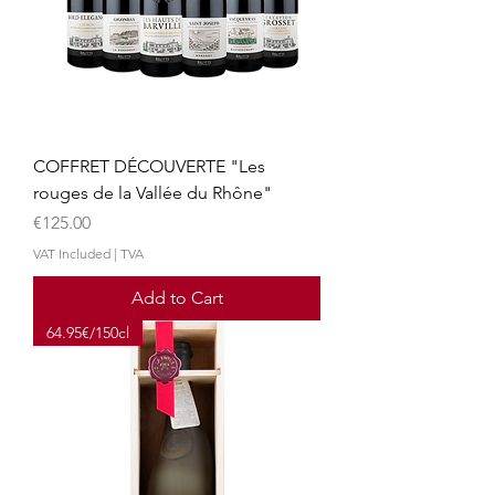
COFFRET DÉCOUVERTE "Les
rouges de la Vallée du Rhône"
Price
€125.00
VAT Included
|
TVA
Add to Cart
64.95€/150cl