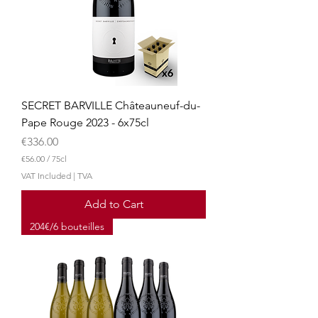
n
t
i
l
i
t
e
r
s
SECRET BARVILLE Châteauneuf-du-
Pape Rouge 2023 - 6x75cl
Price
€336.00
€56.00
/
75cl
€
VAT Included
|
TVA
5
6
Add to Cart
.
0
204€/6 bouteilles
0
p
e
r
7
5
C
e
n