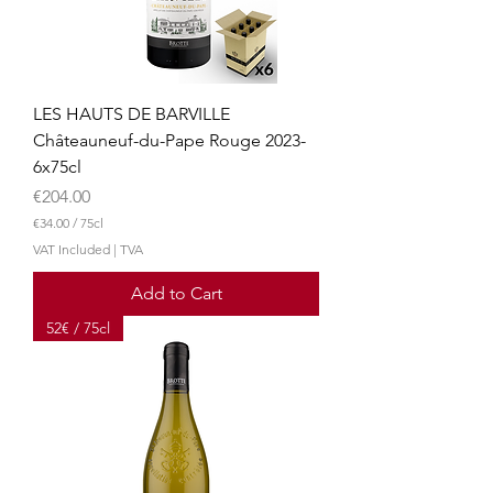
l
i
t
e
r
s
LES HAUTS DE BARVILLE
Châteauneuf-du-Pape Rouge 2023-
6x75cl
Price
€204.00
€34.00
/
75cl
€
VAT Included
|
TVA
3
4
Add to Cart
.
0
52€ / 75cl
0
p
e
r
7
5
C
e
n
t