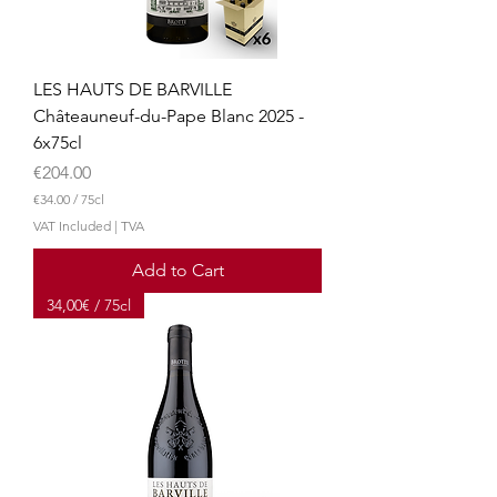
t
e
r
s
LES HAUTS DE BARVILLE
Châteauneuf-du-Pape Blanc 2025 -
6x75cl
Price
€204.00
€34.00
/
75cl
€
VAT Included
|
TVA
3
4
Add to Cart
.
0
34,00€ / 75cl
0
p
e
r
7
5
C
e
n
t
i