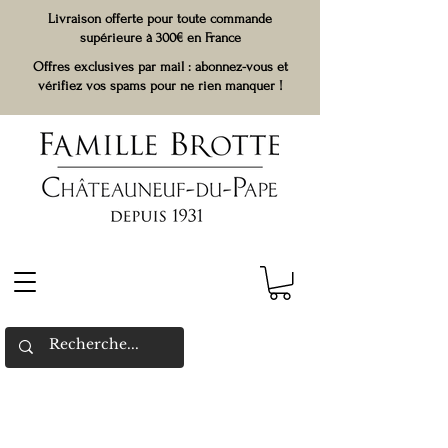
Livraison offerte pour toute commande
supérieure à 300€ en France
Offres exclusives par mail : abonnez-vous et
vérifiez vos spams pour ne rien manquer !