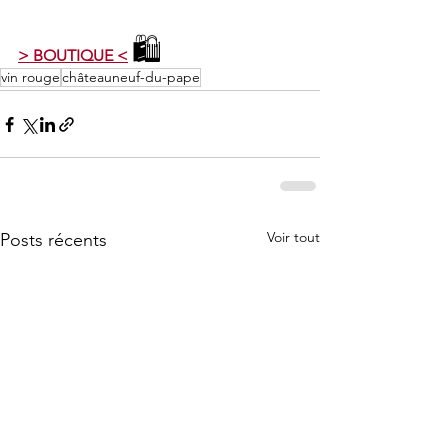
🛍️
> BOUTIQUE <
vin rouge
châteauneuf-du-pape
Voir tout
Posts récents