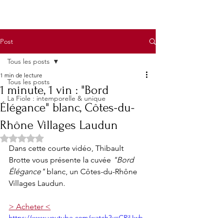
Post
Tous les posts
1 min de lecture
Tous les posts
1 minute, 1 vin : "Bord
La Fiole : intemporelle & unique
Élégance" blanc, Côtes-du-
Rhône Villages Laudun
Noté NaN étoiles sur 5.
Dans cette courte vidéo, Thibault 
Brotte vous présente la cuvée 
"Bord 
Élégance"
 blanc, un Côtes-du-Rhône 
Villages Laudun.
> Acheter <
https://www.youtube.com/watch?v=CRjUwb-