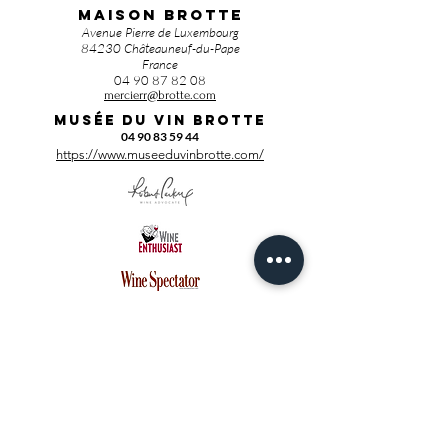
MAISON BROTTE
Avenue Pierre de Luxembourg
84230 Châteauneuf-du-Pape
France
04 90 87 82 08
mercierr@brotte.com
Musée du vin BROTTE
04 90 83 59 44
https://www.museeduvinbrotte.com/