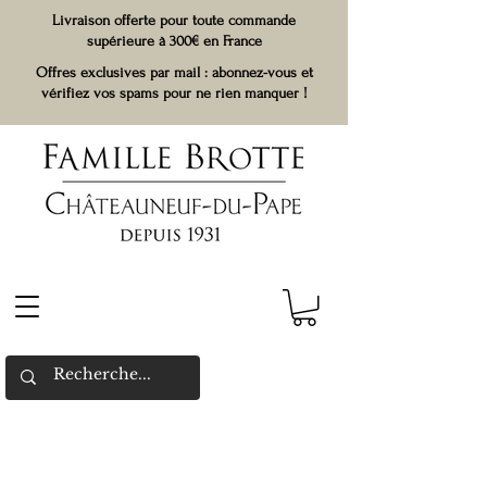
Livraison offerte pour toute commande
supérieure à 300€ en France
Offres exclusives par mail : abonnez-vous et
vérifiez vos spams pour ne rien manquer !