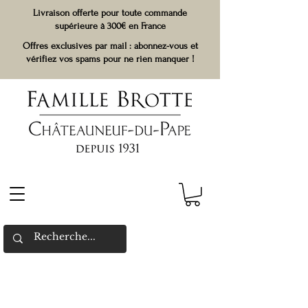
Livraison offerte pour toute commande
supérieure à 300€ en France
Offres exclusives par mail : abonnez-vous et
vérifiez vos spams pour ne rien manquer !