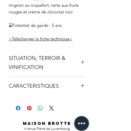
mignon au roquefort, tarte aux fruits
rouges et crème de chocolat noir.
⌛Potentiel de garde : 5 ans
>Télécharger la fiche technique<
SITUATION, TERROIR &
VINIFICATION
Laudun-l'Ardoise dans le Gard (30),
CARACTERISTIQUES
entre Bagnols-sur-Cèze et Lirac, le
Château de Bord est un vignoble de
Désignation : Bord Elégance
22 hectares possédant en son cœur
Marque : Brotte – La Collection
les pans d’un château médiéval qui
Appellation : AOC Côtes-du-Rhône
surplombent les vignes.
Villages Laudun
De par ses
MAISON BROTTE
Type : Rouge
années d'expérience sur l’appellatio
Avenue Pierre de Luxembourg
Millésime : 2023