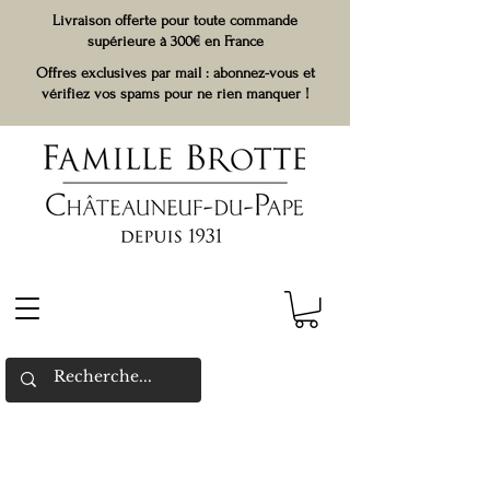
Livraison offerte pour toute commande
supérieure à 300€ en France
Offres exclusives par mail : abonnez-vous et
vérifiez vos spams pour ne rien manquer !