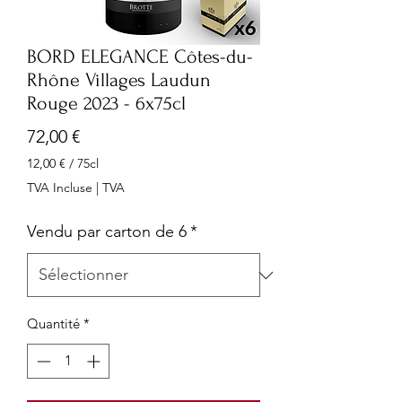
BORD ELEGANCE Côtes-du-
Rhône Villages Laudun
Rouge 2023 - 6x75cl
Prix
72,00 €
12,00 €
/
75cl
12,00 €
TVA Incluse
|
TVA
pour
75
Vendu par carton de 6
*
Centilitres
Quantité
*