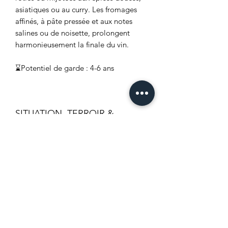
asiatiques ou au curry. Les fromages
affinés, à pâte pressée et aux notes
salines ou de noisette, prolongent
harmonieusement la finale du vin.
⌛Potentiel de garde : 4-6 ans
SITUATION, TERROIR &
VINIFICATION
Les raisins sont récoltés à pleine
CARACTERISTIQUES
maturité et vendangés à la main
très tôt le matin pour limiter
Désignation :
La Fiole du Pape Blanche
l’oxydation. Egrappés puis pressés
Marque
: Brotte - Les Crus
en douceur (pressoir pneumatique),
Appellation :
AOC Châteauneuf-du-
le jus est débourbé et fermenté
Pape
pendant deux semaines. Nous ne
MAISON BROTTE