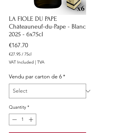
LA FIOLE DU PAPE
Châteauneuf-du-Pape - Blanc
2025 - 6x75cl
Price
€167.70
€27.95
/
75cl
€27.95
VAT Included
|
TVA
per
75
Vendu par carton de 6
*
Centiliters
Quantity
*