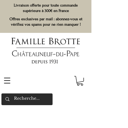
Livraison offerte pour toute commande
supérieure à 300€ en France
Offres exclusives par mail : abonnez-vous et
vérifiez vos spams pour ne rien manquer !