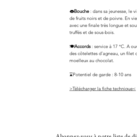
👄Bouche
: dans sa jeunesse, le vi
de fruits noirs et de poivre. En vi
avec une finale très longue et sou
truffés et de sous-bois.
🍽️
Accords
:
service à 17 °C. A ou
des côtelettes d’agneau, un filet 
moelleux au chocolat.
⌛Potentiel de garde : 8-10 ans
>Télécharger la fiche technique<
Abonnez-vous à notre liste de d