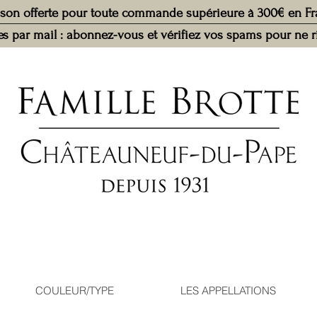
ison offerte pour toute commande supérieure à 300€ en F
ves par mail : abonnez-vous et vérifiez vos spams pour ne 
COULEUR/TYPE
LES APPELLATIONS