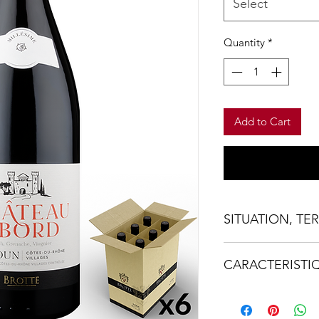
Select
Quantity
*
Add to Cart
SITUATION, TE
Laudun-l'Ardoise 
CARACTERISTI
sur-Cèze et Lirac
vignoble de 22 h
Désignation :
Châte
les pans d’un ch
Marque :
Brotte – D
les vignes.