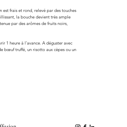
bouteille est réa
année d’élevage e
n est frais et rond, relevé par des touches
eillissant, la bouche devient très ample
tenue par des arômes de fruits noirs,
vrir 1 heure à l’avance. A déguster avec
de bœuf truffé, un risotto aux cèpes ou un
iffusion