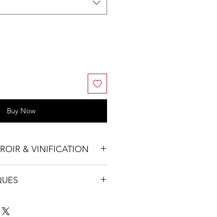
Buy Now
RROIR & VINIFICATION
dans le Gard (30), entre Bagnols-
QUES
, le Château de Bord est un
ectares possédant en son cœur
au de Bord
âteau médiéval qui surplombent
omaines & Châteaux