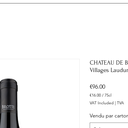
CHATEAU DE B
Villages Laudu
Price
€96.00
€16.00
/
75cl
€16.00
VAT Included
|
TVA
per
75
Vendu par carto
Centiliters