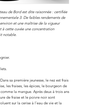
Appellation :
AOC Cô
Le Domaine Châte
Type :
Rouge
coteaux sur une s
teau de Bord est dite raisonnée : certifiée
Millésime :
2022
argilo-calcaires 
ronnementale 3. De faibles rendements de
Région :
Vallée du R
exposés au Sud. 
 environ et une maîtrise de la vigueur
C
épages :
Syrah, Gr
vignoble fut la p
t à cette cuvée une concentration
Degré :
14.5°
XIème siècle, pu
it notable.
d'être abandonné
Française. Il pas
propriétaire, et f
Brotte.
gnier.
Les travaux en v
effeuillage, taille
rendements. La v
lets.
manuellement. Nou
Viognier ensemble
Dans sa première jeunesse, le nez est frais
seront ensuite él
se, les fraises, les épices, le bourgeon de
de chêne françai
es comme la mangue. Après deux à trois ans
parfaite maturité
ture de fraise et le poivre noir sont
sera fait en cuve
uent sur la cerise à l’eau de vie et la
centenaires pour 