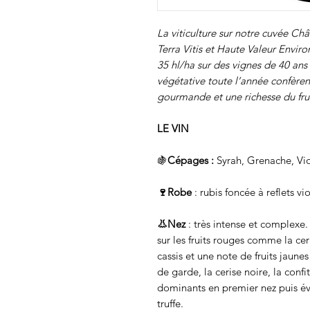
La viticulture sur notre cuvée Châ
Terra Vitis et Haute Valeur Envi
35 hl/ha sur des vignes de 40 ans
végétative toute l’année confèren
gourmande et une richesse du fru
LE VIN
🍇
Cépages :
Syrah, Grenache, Vio
🍷Robe
: rubis foncée à reflets vio
👃Nez
: très intense et complexe. 
sur les fruits rouges comme la ceri
cassis et une note de fruits jaun
de garde, la cerise noire, la confi
dominants en premier nez puis évol
truffe.