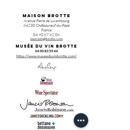
MAISON BROTTE
Avenue Pierre de Luxembourg
84230 Châteauneuf-du-Pape
France
04 90 87 82 08
mercierr@brotte.com
Musée du vin BROTTE
04 90 83 59 44
https://www.museeduvinbrotte.com/