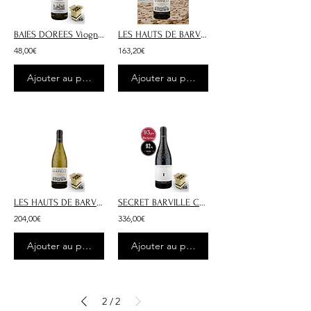
BAIES DOREES Viognier IGP Pays d’Oc Blanc 2024 - 6x75cl
LES HAUTS DE BARVILLE Châteauneuf-du-Pape Blanc 2024 - 6x75cl
48,00€
163,20€
Ajouter au panier
Ajouter au panier
LES HAUTS DE BARVILLE Châteauneuf-du-Pape Blanc 2024 - 6x75cl
SECRET BARVILLE Châteauneuf-du-Pape Rouge 2023 - 6x75cl
204,00€
336,00€
Ajouter au panier
Ajouter au panier
2
2
/