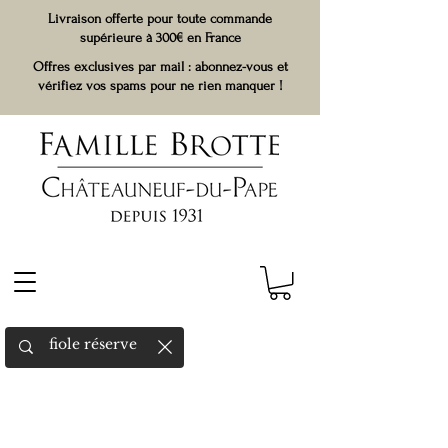
Livraison offerte pour toute commande
supérieure à 300€ en France
Offres exclusives par mail : abonnez-vous et
vérifiez vos spams pour ne rien manquer !