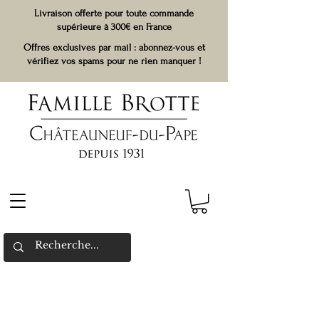
Livraison offerte pour toute commande
supérieure à 300€ en France
Offres exclusives par mail : abonnez-vous et
vérifiez vos spams pour ne rien manquer !