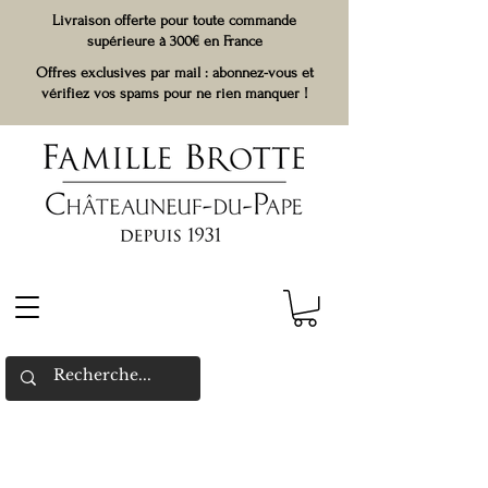
Livraison offerte pour toute commande
supérieure à 300€ en France
Offres exclusives par mail : abonnez-vous et
vérifiez vos spams pour ne rien manquer !