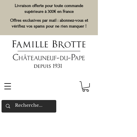
Livraison offerte pour toute commande
supérieure à 300€ en France
Offres exclusives par mail : abonnez-vous et
vérifiez vos spams pour ne rien manquer !